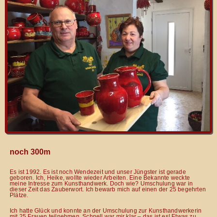
noch 300m
Es ist 1992. Es ist noch Wendezeit und unser Jüngster ist gerade
geboren. Ich, Heike, wollte wieder Arbeiten. Eine Bekannte weckte
meine Intresse zum Kunsthandwerk. Doch wie? Umschulung war in
dieser Zeit das Zauberwort. Ich bewarb mich auf einen der 25 begehrten
Plätze.
Ich hatte Glück und konnte an der Umschulung zur Kunsthandwerkerin
mit 25 Frauen teilnehmen. Schnell war mir klar – das ist es! Etwas zu