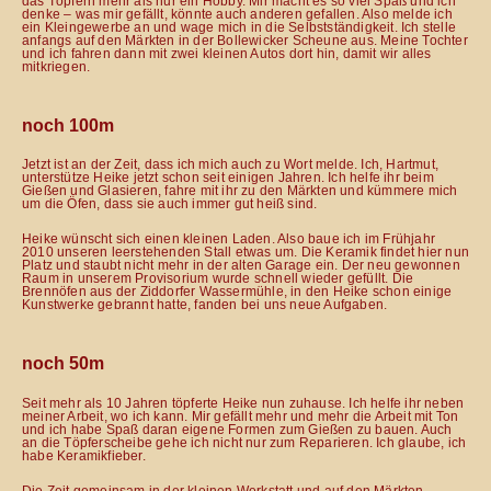
das Töpfern mehr als nur ein Hobby. Mir macht es so viel Spaß und ich
denke – was mir gefällt, könnte auch anderen gefallen. Also melde ich
ein Kleingewerbe an und wage mich in die Selbstständigkeit. Ich stelle
anfangs auf den Märkten in der Bollewicker Scheune aus. Meine Tochter
und ich fahren dann mit zwei kleinen Autos dort hin, damit wir alles
mitkriegen.
noch 100m
Jetzt ist an der Zeit, dass ich mich auch zu Wort melde. Ich, Hartmut,
unterstütze Heike jetzt schon seit einigen Jahren. Ich helfe ihr beim
Gießen und Glasieren, fahre mit ihr zu den Märkten und kümmere mich
um die Öfen, dass sie auch immer gut heiß sind.
Heike wünscht sich einen kleinen Laden. Also baue ich im Frühjahr
2010 unseren leerstehenden Stall etwas um. Die Keramik findet hier nun
Platz und staubt nicht mehr in der alten Garage ein. Der neu gewonnen
Raum in unserem Provisorium wurde schnell wieder gefüllt. Die
Brennöfen aus der Ziddorfer Wassermühle, in den Heike schon einige
Kunstwerke gebrannt hatte, fanden bei uns neue Aufgaben.
noch 50m
Seit mehr als 10 Jahren töpferte Heike nun zuhause. Ich helfe ihr neben
meiner Arbeit, wo ich kann. Mir gefällt mehr und mehr die Arbeit mit Ton
und ich habe Spaß daran eigene Formen zum Gießen zu bauen. Auch
an die Töpferscheibe gehe ich nicht nur zum Reparieren. Ich glaube, ich
habe Keramikfieber.