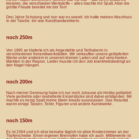
kreieren, die verschieden Werkstoffe – alles machte mir Spaß. Aber die
größte Freude bereitet mir der Ton!
Drei Jahre Schulung und nun war es soweit. Ich hatte meinen Abschluss
in der Tasche. Ich war Kunsthandwerkerin.
noch 250m
Von 1995 an töpferte ich als Angestellte und Teilhaberin in
verschiedenen Keramikwerkstätten. Wir verkauften unsere getöpferten
Werke unter anderem in unserem kleinen Laden und auf verschieden
Märkten in der Region. Leider musste ich den Job krankheitsbedingt an
den Nagel hängen.
noch 200m
Nach meiner Genesung habe ich nur noch zuhause als Hobby getöpfert.
Viele gedrehte oder modellierte Einzelstücke sind dabei entstanden. Mir
machte es riesig Spaß meine Ideen kreativ auszulassen. Das Resultat
waren einige Tassen, Teller, Figuren und andere Kunstwerke.
noch 150m
Es ist 2004 und ich sitze beinahe täglich im alten Kinderzimmer an der
Töpferscheibe. Einen eigenen Brennofen habe ich auch. Mittlerweile ist